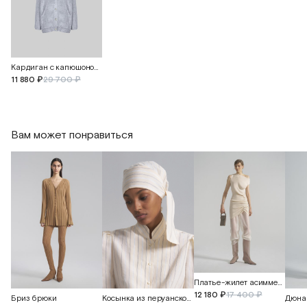
Кардиган с капюшоном из мериносовой шерсти
11 880 ₽
29 700 ₽
Вам может понравиться
Платье-жилет асимметричное
12 180 ₽
17 400 ₽
Бриз брюки
Косынка из перуанского хлопка
Дюна