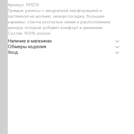
Артикул: 1111279
Прямые джинсы с аккуратной перфорацией и
застежкой на молнию, низкая посадка, большие
карманы, слегка изогнутые линии и расположение
декора, который добавит комфорт в движении.
Состав: 100% хлопок
Наличие в магазинах
Обмеры изделия
Флагман
Уход
г. Москва, Малая Бронная 16
S
Мерки, см
XS
S
M
Шоурум
г. Москва, Малая Бронная 24/3
S
Обхват талии
78
80
82
Обхват бедер
114
116
118
Длина изделия
110
110
111