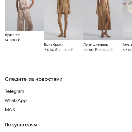
Луиза топ
14 900 ₽
Бриз брюки
Летти джемпер
7 960 ₽
19 900 ₽
9 950 ₽
19 900 ₽
47 9
Следите за новостями
Telegram
WhatsApp
MAX
Покупателям