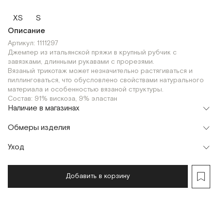
XS
S
Описание
Артикул: 1111297
Джемпер из итальянской пряжи в крупный рубчик с
завязками, длинными рукавами с прорезями.
Вязаный трикотаж может незначительно растягиваться и
пиллинговаться, что обусловлено свойствами натурального
материала и особенностью вязаной структуры.
Состав: 91% вискоза, 9% эластан
Наличие в магазинах
Флагман
Обмеры изделия
г. Москва, Малая Бронная 16
XS
S
Шоурум
Уход
г. Москва, Малая Бронная 24/3
XS
S
Добавить в корзину