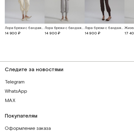
Лора брюки с бандажным поясом и манжетами
Лора брюки с бандажным поясом и манжетами
Лора брюки с бандажным поясом и манжетами
17 4
14 900 ₽
14 900 ₽
14 900 ₽
Следите за новостями
Telegram
WhatsApp
MAX
Покупателям
Оформление заказа