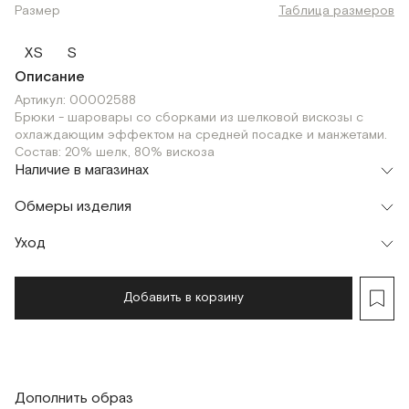
Размер
Таблица размеров
XS
S
Описание
Артикул: 00002588
Брюки - шаровары со сборками из шелковой вискозы с
охлаждающим эффектом на средней посадке и манжетами.
Состав: 20% шелк, 80% вискоза
Наличие в магазинах
Флагман
Обмеры изделия
г. Москва, Малая Бронная 16
S
XS
Шоурум
Уход
Мерки, см
XS
S
г. Москва, Малая Бронная 24/3
S
XS
Обхват талии
50
54
Добавить в корзину
Обхват бедер
112
116
Длина изделия (с манжетой)
89
89
Дополнить образ