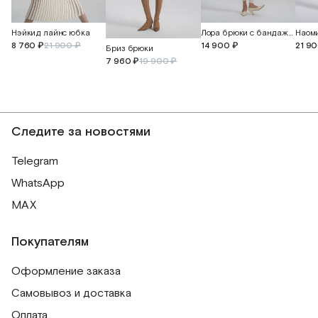
Нэйкид лайнс юбка
Лора брюки с бандажным поясом и манжетами
Наом
8 760 ₽
21 900 ₽
14 900 ₽
21 9
Бриз брюки
7 960 ₽
19 900 ₽
Следите за новостями
Telegram
WhatsApp
MAX
Покупателям
Оформление заказа
Самовывоз и доставка
Оплата