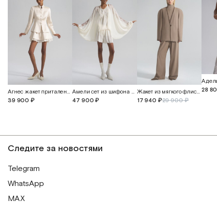
28 8
Агнес жакет приталенный из дикого льна и шелка
Амели сет из шифона и английского кружева
Жакет из мягкого флиса с кожаной вставкой
39 900 ₽
47 900 ₽
17 940 ₽
29 900 ₽
Следите за новостями
Telegram
WhatsApp
MAX