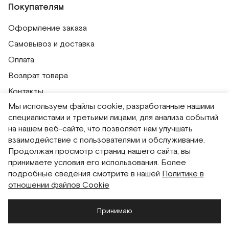
Покупателям
Оформление заказа
Самовывоз и доставка
Оплата
Возврат товара
Контакты
Мы используем файлы cookie, разработанные нашими
Публичная оферта
специалистами и третьими лицами, для анализа событий
Политика обработки персональных данных
на нашем веб-сайте, что позволяет нам улучшать
Политика использования сессионных файлов
взаимодействие с пользователями и обслуживание.
Продолжая просмотр страниц нашего сайта, вы
Согласие на получение рассылок
принимаете условия его использования. Более
Согласие на обработку персональных данных
подробные сведения смотрите в нашей
Политике в
отношении файлов Cookie
Система привилегий
Принимаю
Русский
English