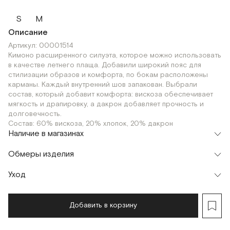
S
M
Описание
Артикул: 00001514
Кимоно расширенного силуэта, которое можно использовать
в качестве летнего плаща. Добавили широкий пояс для
стилизации образов и комфорта, по бокам расположены
карманы. Каждый внутренний шов запакован. Выбрали
состав, который добавит комфорта: вискоза обеспечивает
мягкость и драпировку, а дакрон добавляет прочность и
долговечность.
Состав: 60% вискоза, 20% хлопок, 20% дакрон
Наличие в магазинах
Флагман
Обмеры изделия
г. Москва, Малая Бронная 16
M
Шоурум
Уход
г. Москва, Малая Бронная 24/3
M
Добавить в корзину