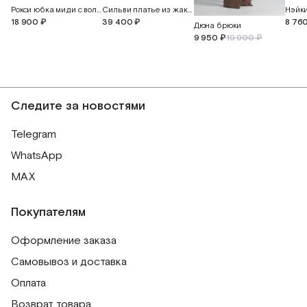
Рокси юбка миди с воланом
Сильви платье из жаккардового шелка с открытой спиной
Нэйк
18 900 ₽
39 400 ₽
8 76
Дюна брюки
9 950 ₽
19 900 ₽
Следите за новостями
Telegram
WhatsApp
MAX
Покупателям
Оформление заказа
Самовывоз и доставка
Оплата
Возврат товара