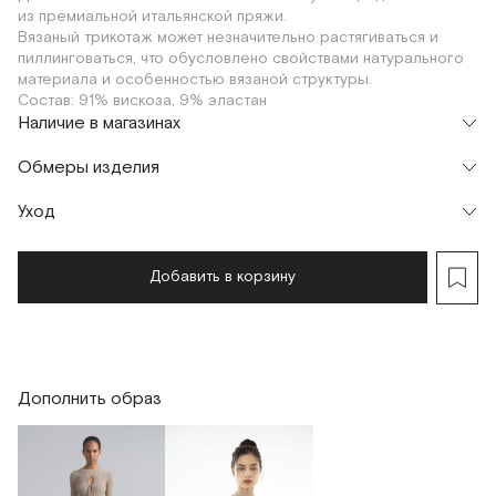
из премиальной итальянской пряжи.
Вязаный трикотаж может незначительно растягиваться и
пиллинговаться, что обусловлено свойствами натурального
материала и особенностью вязаной структуры.
Состав: 91% вискоза, 9% эластан
Наличие в магазинах
Шоурум
Обмеры изделия
г. Москва, Малая Бронная 24/3
S
M
Флагман
Уход
г. Москва, Малая Бронная 16
M
Добавить в корзину
Дополнить образ