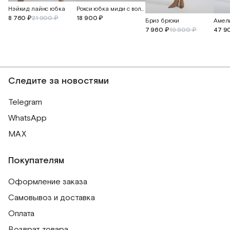
Нэйкид лайнс юбка
Рокси юбка миди с воланом
8 760 ₽
21 900 ₽
18 900 ₽
Бриз брюки
7 960 ₽
19 900 ₽
47 9
Следите за новостями
Telegram
WhatsApp
MAX
Покупателям
Оформление заказа
Самовывоз и доставка
Оплата
Возврат товара