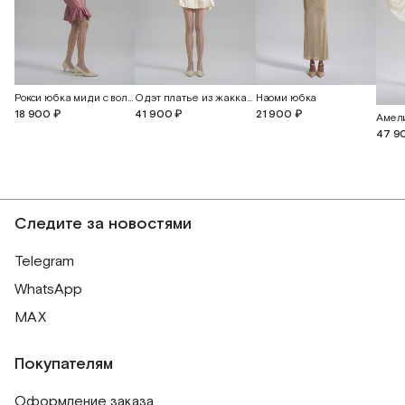
Рокси юбка миди с воланом
Одэт платье из жаккардового шелка с бабочками
Наоми юбка
18 900 ₽
41 900 ₽
21 900 ₽
47 9
Следите за новостями
Telegram
WhatsApp
MAX
Покупателям
Оформление заказа