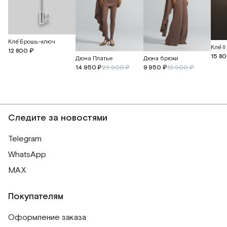
Кле́ Брошь-ключ
Кле́ 
12 800 ₽
15 8
Дюна Платье
Дюна брюки
14 950 ₽
29 900 ₽
9 950 ₽
19 900 ₽
Следите за новостями
Telegram
WhatsApp
MAX
Покупателям
Оформление заказа