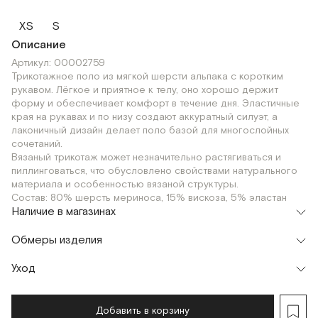
XS
S
Описание
Артикул: 00002759
Трикотажное поло из мягкой шерсти альпака с коротким
рукавом. Лёгкое и приятное к телу, оно хорошо держит
форму и обеспечивает комфорт в течение дня. Эластичные
края на рукавах и по низу создают аккуратный силуэт, а
лаконичный дизайн делает поло базой для многослойных
сочетаний.
Вязаный трикотаж может незначительно растягиваться и
пиллинговаться, что обусловлено свойствами натурального
материала и особенностью вязаной структуры.
Состав: 80% шерсть мериноса, 15% вискоза, 5% эластан
Наличие в магазинах
Шоурум
Обмеры изделия
г. Москва, Малая Бронная 24/3
S
XS
Уход
Добавить в корзину