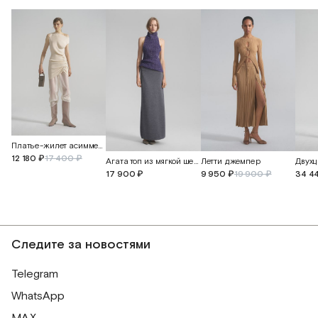
Платье-жилет асимметричное
12 180 ₽
17 400 ₽
Агата топ из мягкой шерсти альпака
Летти джемпер
17 900 ₽
9 950 ₽
19 900 ₽
34 4
Следите за новостями
Telegram
WhatsApp