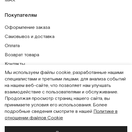
MAX
Покупателям
Оформление заказа
Самовывоз и доставка
Оплата
Возврат товара
Контакты
Мы используем файлы cookie, разработанные нашими
Публичная оферта
специалистами и третьими лицами, для анализа событий
Политика обработки персональных данных
на нашем веб-сайте, что позволяет нам улучшать
Политика использования сессионных файлов
взаимодействие с пользователями и обслуживание.
Продолжая просмотр страниц нашего сайта, вы
Согласие на получение рассылок
принимаете условия его использования. Более
Согласие на обработку персональных данных
подробные сведения смотрите в нашей
Политике в
отношении файлов Cookie
Система привилегий