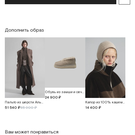
Обхват талии
60
70
Обхват бедер
92
112
Дополнить образ
Длина изделия
77
77
Обувь из замши и овчины "Керли"
24 900 ₽
Пальто из шерсти Альпака
Капор из 100% кашемира
51 540 ₽
85 900 ₽
14 400 ₽
Вам может понравиться