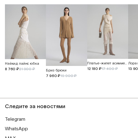
Платье-жилет асимметричное
Нэйкид лайнс юбка
12 180 ₽
17 400 ₽
13 9
8 760 ₽
21 900 ₽
Бриз брюки
7 960 ₽
19 900 ₽
Следите за новостями
Telegram
WhatsApp