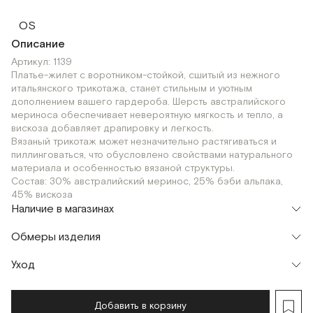
OS
Описание
Артикул: 1139
Платье-жилет с воротником-стойкой, сшитый из нежного
итальянского трикотажа, станет стильным и уютным
дополнением вашего гардероба. Шерсть австралийского
мериноса обеспечивает невероятную мягкость и тепло, а
вискоза добавляет драпировку и легкость.
Вязаный трикотаж может незначительно растягиваться и
пиллинговаться, что обусловлено свойствами натурального
материала и особенностью вязаной структуры.
Состав: 30% австралийский меринос, 25% бэби альпака,
45% вискоза
Наличие в магазинах
Шоурум
Обмеры изделия
г. Москва, Малая Бронная 24/3
OS
Уход
Мерки, см
OS
OS (в растянутом виде)
Обхват груди
70
88
Добавить в корзину