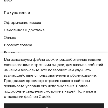
MAX
Покупателям
Оформление заказа
Самовывоз и доставка
Оплата
Возврат товара
Контакты
Мы используем файлы cookie, разработанные нашими
Публичная оферта
специалистами и третьими лицами, для анализа событий
Политика обработки персональных данных
на нашем веб-сайте, что позволяет нам улучшать
Политика использования сессионных файлов
взаимодействие с пользователями и обслуживание.
Продолжая просмотр страниц нашего сайта, вы
Согласие на получение рассылок
принимаете условия его использования. Более
Согласие на обработку персональных данных
подробные сведения смотрите в нашей
Политике в
отношении файлов Cookie
Система привилегий