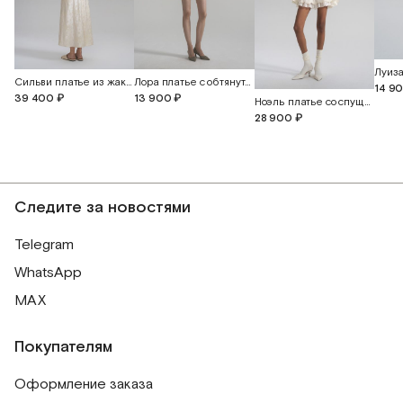
Луиза
Лора платье с обтянутыми пуговицами
Сильви платье из жаккардового шелка с открытой спиной
14 9
13 900 ₽
39 400 ₽
Ноэль платье со спущенной линией плеча с прорезными бабочками
28 900 ₽
Следите за новостями
Telegram
WhatsApp
MAX
Покупателям
Оформление заказа