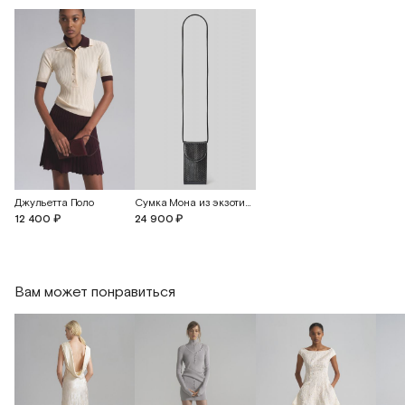
Длина изделия
82
84
86
Длина рукава
24
24,5
25
Джульетта Поло
Сумка Мона из экзотической кожи питона
12 400 ₽
24 900 ₽
Вам может понравиться