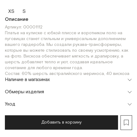
XS
S
Описание
Артикул: 00001112
Платье на кулиске с юбкой плиссе и воротником поло на
пуговицах станет стильным и универсальным дополнением
вашего гардероба. Мы создали рукава-трансформеры,
которые вы можете стилизовать по своему усмотрению, как
на фото. Вискоза обеспечивает мягкость и драпировку, а
шерсть добавляет тепло и уют, создавая идеальное
сочетание для любого времени года.
Состав: 60% шерсть австралийского мериноса, 40 вискоза
Наличие в магазинах
Шоурум
Обмеры изделия
г. Москва, Малая Бронная 24/3
XS
S
Уход
Мерки, см
XS
S
Обхват груди
96
100
Добавить в корзину
Длина изделия
77
79