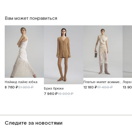
Длина рукава
65
65
Вам может понравиться
Платье-жилет асимметричное
Нэйкид лайнс юбка
12 180 ₽
17 400 ₽
13 9
8 760 ₽
21 900 ₽
Бриз брюки
7 960 ₽
19 900 ₽
Следите за новостями