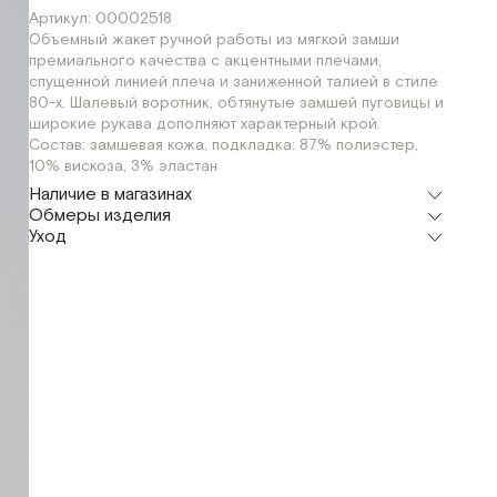
Артикул: 00002518
Объемный жакет ручной работы из мягкой замши
премиального качества с акцентными плечами,
спущенной линией плеча и заниженной талией в стиле
80-х. Шалевый воротник, обтянутые замшей пуговицы и
широкие рукава дополняют характерный крой.
Состав: замшевая кожа, подкладка: 87% полиэстер,
10% вискоза, 3% эластан
Наличие в магазинах
Обмеры изделия
Шоурум
Уход
г. Москва, Малая Бронная 24/3
XS
Мерки, см
XS
Обхват груди
134
Обхват талии
125
Обхват бедер
125
Длина рукава
92