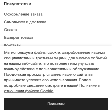
Покупателям
Оформление заказа
Самовывоз и доставка
Оплата
Возврат товара
Контакты
Мы используем файлы cookie, разработанные нашими
Публичная оферта
специалистами и третьими лицами, для анализа событий
Политика обработки персональных данных
на нашем веб-сайте, что позволяет нам улучшать
Политика использования сессионных файлов
взаимодействие с пользователями и обслуживание.
Продолжая просмотр страниц нашего сайта, вы
Согласие на получение рассылок
принимаете условия его использования. Более
Согласие на обработку персональных данных
подробные сведения смотрите в нашей
Политике в
отношении файлов Cookie
Система привилегий
Принимаю
Русский
English