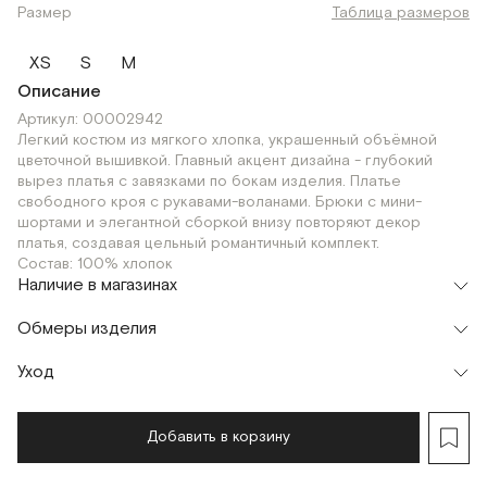
Размер
Таблица размеров
XS
S
M
Описание
Артикул: 00002942
Легкий костюм из мягкого хлопка, украшенный объёмной
цветочной вышивкой. Главный акцент дизайна - глубокий
вырез платья с завязками по бокам изделия. Платье
свободного кроя с рукавами-воланами. Брюки с мини-
шортами и элегантной сборкой внизу повторяют декор
платья, создавая цельный романтичный комплект.
Состав: 100% хлопок
Наличие в магазинах
Флагман
Обмеры изделия
г. Москва, Малая Бронная 16
XS
S
Шоурум
Уход
г. Москва, Малая Бронная 24/3
XS
S
Мерки, см
XS
S
M
Добавить в корзину
Обхват груди
78
82
86