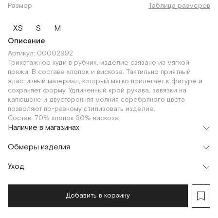
Размер
Таблица размеров
XS
S
M
Описание
Артикул: 00002992
Трикотажное худи в рубчик, изделие связано из мягкой
пряжи. В составе хлопок и вискоза. Тактильно приятный
эластичный материал, который мягко прилегает к фигуре и
сохраняет форму. Удлиненный крой рукава, завязки на
капюшоне и двусторонняя молния серебряного цвета
позволяют по-разному стилизовать изделие.
Состав: 70% хлопок 30% вискоза
Наличие в магазинах
Флагман
Обмеры изделия
г. Москва, Малая Бронная 16
XS
S
M
Шоурум
Уход
Мерки, см
XS
S
M
г. Москва, Малая Бронная 24/3
XS
S
M
Обхват груди
76
84
88
Добавить в корзину
Обхват талии
76
84
88