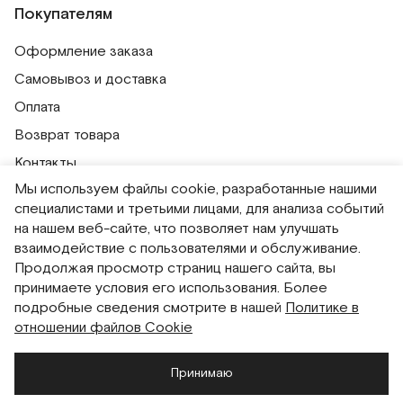
Покупателям
Оформление заказа
Самовывоз и доставка
Оплата
Возврат товара
Контакты
Мы используем файлы cookie, разработанные нашими
Публичная оферта
специалистами и третьими лицами, для анализа событий
Политика обработки персональных данных
на нашем веб-сайте, что позволяет нам улучшать
Политика использования сессионных файлов
взаимодействие с пользователями и обслуживание.
Продолжая просмотр страниц нашего сайта, вы
Согласие на получение рассылок
принимаете условия его использования. Более
Согласие на обработку персональных данных
подробные сведения смотрите в нашей
Политике в
отношении файлов Cookie
Система привилегий
Принимаю
Русский
English