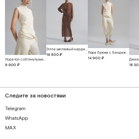
Элла шелковый кардиган с обтянутыми пуговицами
Лора брюки с бандажным поясом и манжетами
19 800 ₽
14 900 ₽
Лора топ с обтянутыми пуговицами
9 900 ₽
18 3
Следите за новостями
Telegram
WhatsApp
MAX