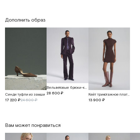
Длина изделия
67
68,5
70
Дополнить образ
Длина рукава
71
71
71
Вельветовые брюки-клеш свободного кроя
28 600 ₽
Синди туфли из замши
Кейт трикотажное платье в рубчик
17 220 ₽
24 600 ₽
13 900 ₽
Вам может понравиться