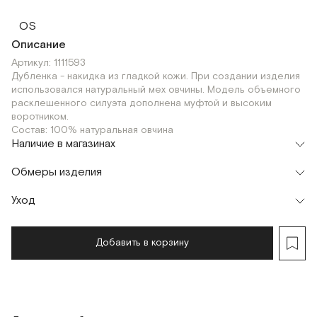
OS
Описание
Артикул: 1111593
Дубленка - накидка из гладкой кожи. При создании изделия
использовался натуральный мех овчины. Модель объемного
расклешенного силуэта дополнена муфтой и высоким
воротником.
Состав: 100% натуральная овчина
Наличие в магазинах
Шоурум
Обмеры изделия
г. Москва, Малая Бронная 24/3
OS
Уход
Мерки, см
OS
Обхват груди
72
Добавить в корзину
Обхват талии
72
Длина рукава
76