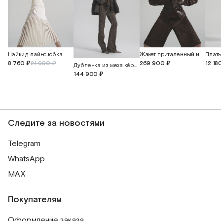
Нэйкид лайнс юбка
Жакет приталенный из кожи питона
8 760 ₽
21 900 ₽
269 900 ₽
12 18
Дубленка из меха кёрли с поясом
144 900 ₽
Следите за новостями
Telegram
WhatsApp
MAX
Покупателям
Оформление заказа