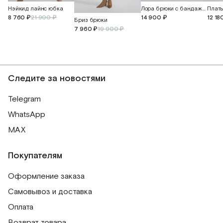
Нэйкид лайнс юбка
Лора брюки с бандажным поясом и манжетами
12 18
8 760 ₽
21 900 ₽
14 900 ₽
Бриз брюки
7 960 ₽
19 900 ₽
Следите за новостями
Telegram
WhatsApp
MAX
Покупателям
Оформление заказа
Самовывоз и доставка
Оплата
Возврат товара