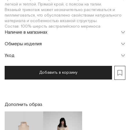
легкой и теплой. Прямой крой, с поясом на талии.
Вязаный трикотаж может незначительно растягиваться и
пиллинговаться, что обусловлено свойствами натурального
материала и особенностью вязаной структуры.
Состав: 100% шерсть австралийского мериноса
Наличие в магазинах
Шоурум
Обмеры изделия
г. Москва, Малая Бронная 24/3
OS-168
OS-175
Уход
Мерки, см
OS-168
OS-175
Обхват талии
60
60
Добавить в корзину
Обхват бедер
92
92
Длина изделия
107
113
Дополнить образ