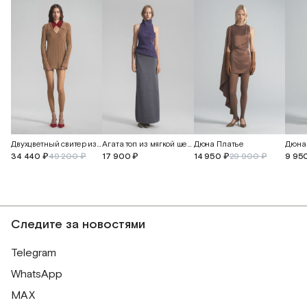
Двухцветный свитер из кашемира и перуанского хлопка
Агата топ из мягкой шерсти альпака
Дюна Платье
Дюна
34 440 ₽
49 200 ₽
17 900 ₽
14 950 ₽
29 900 ₽
9 95
Следите за новостями
Telegram
WhatsApp
MAX