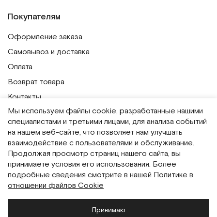
Покупателям
Оформление заказа
Самовывоз и доставка
Оплата
Возврат товара
Контакты
Мы используем файлы cookie, разработанные нашими
Публичная оферта
специалистами и третьими лицами, для анализа событий
Политика обработки персональных данных
на нашем веб-сайте, что позволяет нам улучшать
Политика использования сессионных файлов
взаимодействие с пользователями и обслуживание.
Продолжая просмотр страниц нашего сайта, вы
Согласие на получение рассылок
принимаете условия его использования. Более
Согласие на обработку персональных данных
подробные сведения смотрите в нашей
Политике в
отношении файлов Cookie
Система привилегий
Принимаю
Русский
English