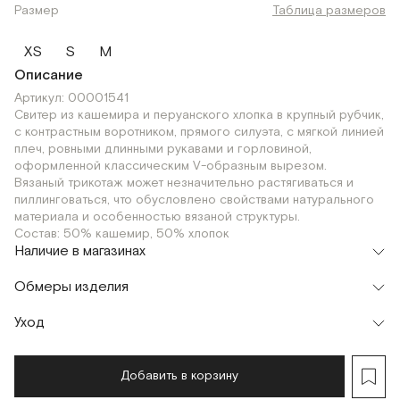
Размер
Таблица размеров
XS
S
M
Описание
Артикул: 00001541
Свитер из кашемира и перуанского хлопка в крупный рубчик,
с контрастным воротником, прямого силуэта, с мягкой линией
плеч, ровными длинными рукавами и горловиной,
оформленной классическим V-образным вырезом.
Вязаный трикотаж может незначительно растягиваться и
пиллинговаться, что обусловлено свойствами натурального
материала и особенностью вязаной структуры.
Состав: 50% кашемир, 50% хлопок
Наличие в магазинах
Шоурум
Обмеры изделия
г. Москва, Малая Бронная 24/3
S
XS
M
Уход
Добавить в корзину