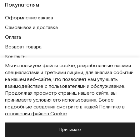
Покупателям
Оформление заказа
Самовывоз и доставка
Оплата
Возврат товара
Контакты
Мы используем файлы cookie, разработанные нашими
Публичная оферта
специалистами и третьими лицами, для анализа событий
Политика обработки персональных данных
на нашем веб-сайте, что позволяет нам улучшать
Политика использования сессионных файлов
взаимодействие с пользователями и обслуживание.
Продолжая просмотр страниц нашего сайта, вы
Согласие на получение рассылок
принимаете условия его использования. Более
Согласие на обработку персональных данных
подробные сведения смотрите в нашей
Политике в
отношении файлов Cookie
Система привилегий
Принимаю
Русский
English