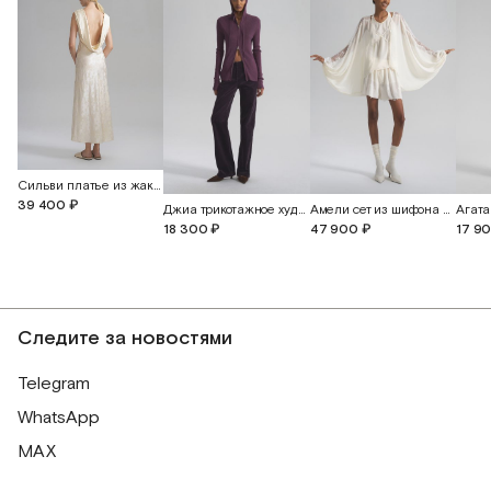
Сильви платье из жаккардового шелка с открытой спиной
39 400 ₽
Джиа трикотажное худи с двусторонней молнией
Амели сет из шифона и английского кружева
18 300 ₽
47 900 ₽
17 9
Следите за новостями
Telegram
WhatsApp
MAX