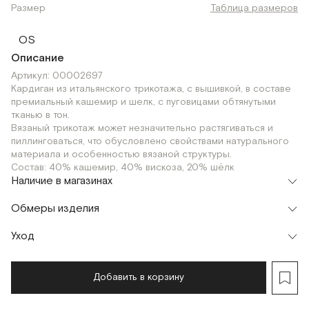
Размер
Таблица размеров
OS
Описание
Артикул: 00002697
Кардиган из итальянского трикотажа, с вышивкой, в составе
премиальный кашемир и шелк, с пуговицами обтянутыми
тканью в тон.
Вязаный трикотаж может незначительно растягиваться и
пиллинговаться, что обусловлено свойствами натурального
материала и особенностью вязаной структуры.
Состав: 40% кашемир, 40% вискоза, 20% шёлк
Наличие в магазинах
Флагман
Обмеры изделия
г. Москва, Малая Бронная 16
OS
Шоурум
Уход
г. Москва, Малая Бронная 24/3
OS
Добавить в корзину