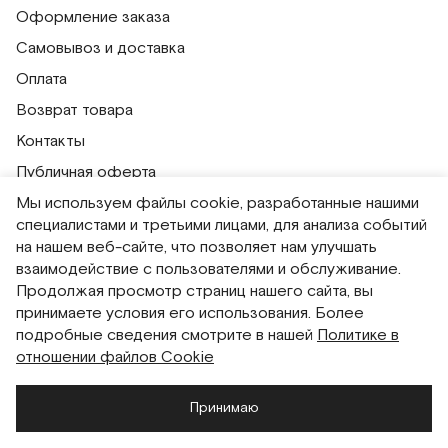
Оформление заказа
Самовывоз и доставка
Оплата
Возврат товара
Контакты
Публичная оферта
Мы используем файлы cookie, разработанные нашими
Политика обработки персональных данных
специалистами и третьими лицами, для анализа событий
Политика использования сессионных файлов
на нашем веб-сайте, что позволяет нам улучшать
Согласие на получение рассылок
взаимодействие с пользователями и обслуживание.
Продолжая просмотр страниц нашего сайта, вы
Согласие на обработку персональных данных
принимаете условия его использования. Более
Система привилегий
подробные сведения смотрите в нашей
Политике в
отношении файлов Cookie
Русский
English
Принимаю